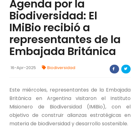
Agenda por la
FORTALECIMIENTO DE RECURSOS
Biodiversidad: El
ALIMENTICIOS
IMiBio recibió a
BIODIVERSIDAD Y ALIMENTACIÓN
representantes de la
INVENTARIO DE LA BIODIVERSIDAD MISIONERA
Embajada Británica
investigadores
16-Apr-2025
Biodiversidad
FORMULARIO DE REGISTRO DE
INVESTIGADORES
Este miércoles, representantes de la Embajada
AUTORIZACIONES
Británica en Argentina visitaron el Instituto
Misionero de Biodiversidad (IMiBio), con el
PROGRAMAS Y PROYECTOS
objetivo de construir alianzas estratégicas en
materia de biodiversidad y desarrollo sostenible.
PROGRAMAS