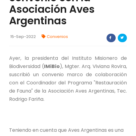
Asociación Aves
FORTALECIMIENTO DE RECURSOS
ALIMENTICIOS
Argentinas
BIODIVERSIDAD Y ALIMENTACIÓN
15-Sep-2022
Convenios
INVENTARIO DE LA BIODIVERSIDAD MISIONERA
Ayer, la presidenta del Instituto Misionero de
investigadores
Biodiversidad (
IMiBio
), Mgter. Arq. Viviana Rovira,
suscribió un convenio marco de colaboración
FORMULARIO DE REGISTRO DE
INVESTIGADORES
con el Coordinador del Programa "Restauración
de Fauna" de la Asociación Aves Argentinas, Tec.
AUTORIZACIONES
Rodrigo Fariña.
PROGRAMAS Y PROYECTOS
PROGRAMAS
Teniendo en cuenta que Aves Argentinas es una