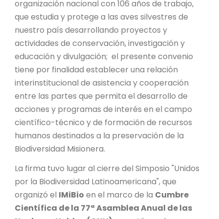
PROYECTO ÁGUILAS DE MISIONES
organización nacional con 106 años de trabajo,
que estudia y protege a las aves silvestres de
MONUMENTOS NATURALES
nuestro país desarrollando proyectos y
actividades de conservación, investigación y
educación y divulgación; el presente convenio
REPOSITORIO
tiene por finalidad establecer una relación
interinstitucional de asistencia y cooperación
CONTACTO
entre las partes que permita el desarrollo de
acciones y programas de interés en el campo
científico-técnico y de formación de recursos
humanos destinados a la preservación de la
Biodiversidad Misionera.
La firma tuvo lugar al cierre del Simposio "Unidos
por la Biodiversidad Latinoamericana", que
organizó el
IMiBio
en el marco de la
Cumbre
Científica de la 77ª Asamblea Anual de las