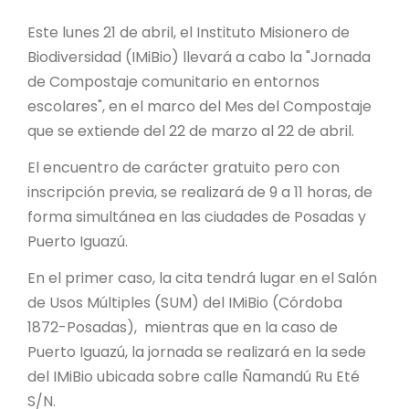
PROYECTO ÁGUILAS DE MISIONES
Este lunes 21 de abril, el Instituto Misionero de
MONUMENTOS NATURALES
Biodiversidad (IMiBio) llevará a cabo la "Jornada
de Compostaje comunitario en entornos
escolares", en el marco del Mes del Compostaje
REPOSITORIO
que se extiende del 22 de marzo al 22 de abril.
CONTACTO
El encuentro de carácter gratuito pero con
inscripción previa, se realizará de 9 a 11 horas, de
forma simultánea en las ciudades de Posadas y
Puerto Iguazú.
En el primer caso, la cita tendrá lugar en el Salón
de Usos Múltiples (SUM) del IMiBio (Córdoba
1872-Posadas), mientras que en la caso de
Puerto Iguazú, la jornada se realizará en la sede
del IMiBio ubicada sobre calle Ñamandú Ru Eté
S/N.