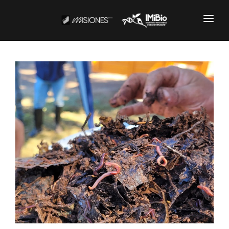
Institucional
CARTOGRAFÍA
DOCUMENTOS INSTITUCIONALES
EL IMIBIO
NOTICIAS
Productos y Servicios
RESGUARDO DE COLECCIONES
BIOBANCO