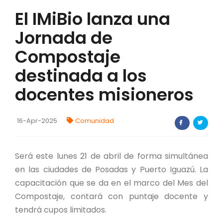
El IMiBio lanza una
FORTALECIMIENTO DE RECURSOS
ALIMENTICIOS
Jornada de
BIODIVERSIDAD Y ALIMENTACIÓN
Compostaje
INVENTARIO DE LA BIODIVERSIDAD MISIONERA
destinada a los
docentes misioneros
investigadores
16-Apr-2025
Comunidad
FORMULARIO DE REGISTRO DE
INVESTIGADORES
AUTORIZACIONES
Será este lunes 21 de abril de forma simultánea
en las ciudades de Posadas y Puerto Iguazú. La
PROGRAMAS Y PROYECTOS
capacitación que se da en el marco del Mes del
Compostaje, contará con puntaje docente y
PROGRAMAS
tendrá cupos limitados.