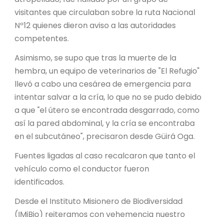
PROYECTO ÁGUILAS DE MISIONES
visitantes que circulaban sobre la ruta Nacional
Nº12 quienes dieron aviso a las autoridades
MONUMENTOS NATURALES
competentes.
Asimismo, se supo que tras la muerte de la
REPOSITORIO
hembra, un equipo de veterinarios de "El Refugio"
llevó a cabo una cesárea de emergencia para
CONTACTO
intentar salvar a la cría, lo que no se pudo debido
a que "el útero se encontrada desgarrado, como
así la pared abdominal, y la cría se encontraba
en el subcutáneo", precisaron desde Güirá Oga.
Fuentes ligadas al caso recalcaron que tanto el
vehículo como el conductor fueron
identificados.
Desde el Instituto Misionero de Biodiversidad
(IMiBio) reiteramos con vehemencia nuestro