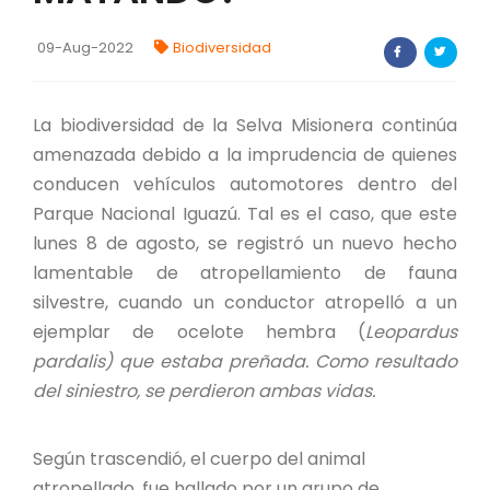
FORTALECIMIENTO DE RECURSOS
ALIMENTICIOS
09-Aug-2022
Biodiversidad
BIODIVERSIDAD Y ALIMENTACIÓN
La biodiversidad de la Selva Misionera continúa
INVENTARIO DE LA BIODIVERSIDAD MISIONERA
amenazada debido a la imprudencia de quienes
conducen vehículos automotores dentro del
Parque Nacional Iguazú. Tal es el caso, que este
investigadores
lunes 8 de agosto, se registró un nuevo hecho
lamentable de atropellamiento de fauna
FORMULARIO DE REGISTRO DE
INVESTIGADORES
silvestre, cuando un conductor atropelló a un
ejemplar de ocelote hembra (
Leopardus
AUTORIZACIONES
pardalis
) que estaba preñada. Como resultado
del siniestro, se perdieron ambas vidas.
PROGRAMAS Y PROYECTOS
PROGRAMAS
Según trascendió, el cuerpo del animal
atropellado, fue hallado por un grupo de