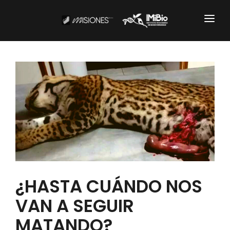
Institucional
CARTOGRAFÍA
DOCUMENTOS INSTITUCIONALES
EL IMIBIO
NOTICIAS
Productos y Servicios
¿HASTA CUÁNDO NOS
VAN A SEGUIR
RESGUARDO DE COLECCIONES
MATANDO?
BIOBANCO