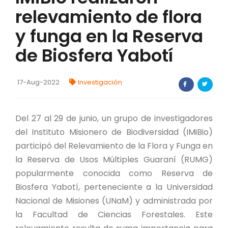
relevamiento de flora
FORTALECIMIENTO DE RECURSOS
ALIMENTICIOS
y funga en la Reserva
BIODIVERSIDAD Y ALIMENTACIÓN
de Biosfera Yabotí
INVENTARIO DE LA BIODIVERSIDAD MISIONERA
17-Aug-2022
Investigación
investigadores
Del 27 al 29 de junio, un grupo de investigadores
FORMULARIO DE REGISTRO DE
del Instituto Misionero de Biodiversidad (IMiBio)
INVESTIGADORES
participó del Relevamiento de la Flora y Funga en
AUTORIZACIONES
la Reserva de Usos Múltiples Guaraní (RUMG)
popularmente conocida como Reserva de
PROGRAMAS Y PROYECTOS
Biosfera Yabotí, perteneciente a la Universidad
Nacional de Misiones (UNaM) y administrada por
PROGRAMAS
la Facultad de Ciencias Forestales. Este