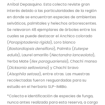
Aníbal Depasquino. Esta colecta reviste gran
interés debido a las particularidades de la región
en donde se encuentran especies de ambientes
selváticos, palmitales y helechos arborescentes.
Se relevaron 48 ejemplares de árboles entre los
cuales se puede destacar el Anchico colorado
(
Parapiptadenia rígida
), Loro blanco
(
Bastardiopsis densiflora
), Palmito (
Euterpe
edulis
), Laurel amarillo (
Nectandra lanceolata
),
Yerba Mate (
Ilex paraguariensis
), Chachí manso
(
Dicksonia sellowiana
) y Chachí bravo
(
Alsophila setosa
), entre otras. Las muestras
recolectadas fueron resguardadas para su
estudio en el herbario SLP-IMiBio.
*Colecta e identificación de especies de funga,
nunca antes realizada para esta reserva, a cargo