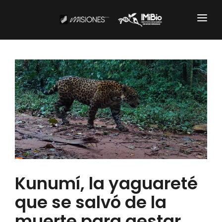
Institucional
CARTOGRAFÍA
DOCUMENTOS INSTITUCIONALES
EL IMIBIO
NOTICIAS
Productos y Servicios
Kunumí, la yaguareté
RESGUARDO DE COLECCIONES
que se salvó de la
muerte para gestar
BIOBANCO