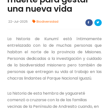
una nueva vida
FORTALECIMIENTO DE RECURSOS
ALIMENTICIOS
BIODIVERSIDAD Y ALIMENTACIÓN
22-Jul-2025
Biodiversidad
INVENTARIO DE LA BIODIVERSIDAD MISIONERA
La historia de Kunumí está íntimamente
entrelazada con la de muchas personas que
investigadores
habitan el norte de la provincia de Misiones.
Personas dedicadas a la investigación y cuidado
FORMULARIO DE REGISTRO DE
INVESTIGADORES
de la biodiversidad misionera pero también de
personas que entregan su vida al trabajo en las
AUTORIZACIONES
chacras lindantes al Parque Nacional Iguazú.
PROGRAMAS Y PROYECTOS
La historia de esta hembra de yaguareté
comenzó a cruzarse con la de las familias
PROGRAMAS
vecinas de la Península de Andresito cuando, en