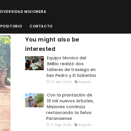
ODIVERSIDAD MISIONERA
EPOSITORIO
CONTACTO
You might also be
interested
Equipo técnico del
IMiBio realizó dos
talleres de trasiego en
San Pedro y El Soberbio
13-Apr-2026
Projects
Con la plantación de
10 mil nuevos árboles,
Misiones continúa
restaurando la Selva
Paranaense
11-Sep-2025
Projects