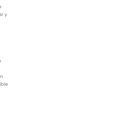
e
ar y
e
ón
ible