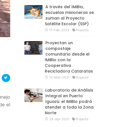
A través del IMiBio,
escuelas misioneras se
suman al Proyecto
Satélite Escolar (SSP)
17-Feb-2022
Projects
Proyectan un
compostaje
comunitario desde el
IMiBio con la
Cooperativa
Recicladora Cataratas
13-Mar-2021
Projects
Laboratorio de Análisis
Integral en Puerto
anejo
Iguazú: el IMiBio podrá
de el
atender a toda la Zona
Norte
29-Apr-2021
Projects