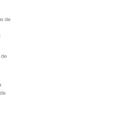
as de
s
 de
a
 de