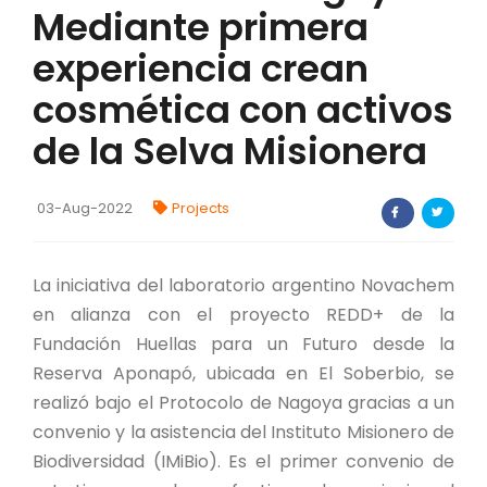
Mediante primera
FORTALECIMIENTO DE RECURSOS
ALIMENTICIOS
experiencia crean
BIODIVERSIDAD Y ALIMENTACIÓN
cosmética con activos
de la Selva Misionera
INVENTARIO DE LA BIODIVERSIDAD MISIONERA
03-Aug-2022
Projects
investigadores
FORMULARIO DE REGISTRO DE
La iniciativa del laboratorio argentino Novachem
INVESTIGADORES
en alianza con el proyecto REDD+ de la
AUTORIZACIONES
Fundación Huellas para un Futuro desde la
Reserva Aponapó, ubicada en El Soberbio, se
PROGRAMAS Y PROYECTOS
realizó bajo el Protocolo de Nagoya gracias a un
convenio y la asistencia del Instituto Misionero de
PROGRAMAS
Biodiversidad (IMiBio). Es el primer convenio de