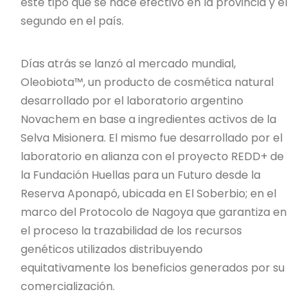
PROYECTO ÁGUILAS DE MISIONES
este tipo que se hace efectivo en la provincia y el
segundo en el país.
MONUMENTOS NATURALES
Días atrás se lanzó al mercado mundial,
REPOSITORIO
Oleobiota™, un producto de cosmética natural
desarrollado por el laboratorio argentino
Novachem en base a ingredientes activos de la
CONTACTO
Selva Misionera. El mismo fue desarrollado por el
laboratorio en alianza con el proyecto REDD+ de
la Fundación Huellas para un Futuro desde la
Reserva Aponapó, ubicada en El Soberbio; en el
marco del Protocolo de Nagoya que garantiza en
el proceso la trazabilidad de los recursos
genéticos utilizados distribuyendo
equitativamente los beneficios generados por su
comercialización.