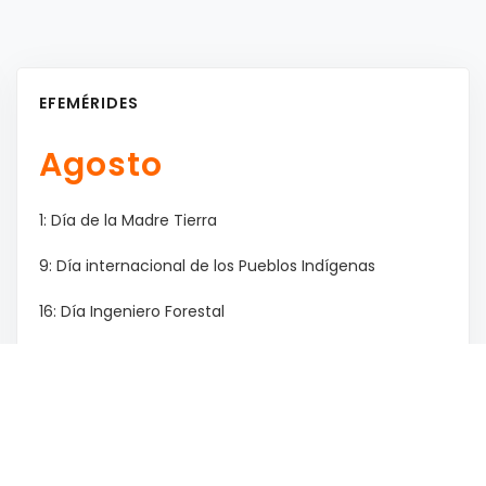
EFEMÉRIDES
Agosto
1: Día de la Madre Tierra
9: Día internacional de los Pueblos Indígenas
16: Día Ingeniero Forestal
17: Paso a la inmortalidad del Gral. San Martín
18: Día de la prevención de los Incendios Forestales
/ Día de las Infancias
29: Día Nacional de los Abogados / Día del Árbol