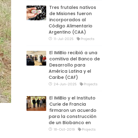
Tres frutales nativos
de Misiones fueron
incorporados al
Código Alimentario
Argentino (CAA)
11-Jul-2025
Projects
El IMiBio recibió a una
comitiva del Banco de
Desarrollo para
América Latina y el
Caribe (CAF)
24-Jun-2025
Projects
El IMiBio y el Instituto
Curie de Francia
firmaron un acuerdo
para la construcción
de un Biobanco en
18-Oct-2019
Projects