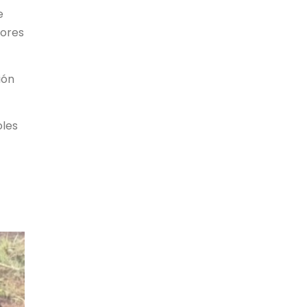
e
tores
ión
oles