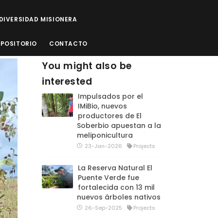
ODIVERSIDAD MISIONERA
EPOSITORIO
CONTACTO
You might also be
interested
Impulsados por el
IMiBio, nuevos
productores de El
Soberbio apuestan a la
meliponicultura
23-Jan-2026
Projects
La Reserva Natural El
Puente Verde fue
fortalecida con 13 mil
nuevos árboles nativos
26-Sep-2025
Projects