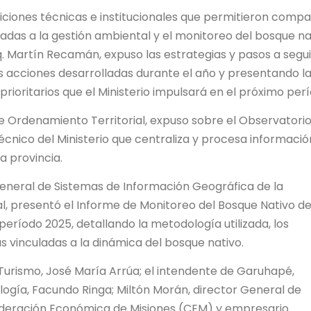
iciones técnicas e institucionales que permitieron compa
adas a la gestión ambiental y el monitoreo del bosque na
Arq. Martín Recamán, expuso las estrategias y pasos a segui
s acciones desarrolladas durante el año y presentando l
 prioritarios que el Ministerio impulsará en el próximo per
de Ordenamiento Territorial, expuso sobre el Observatori
cnico del Ministerio que centraliza y procesa informació
a provincia.
general de Sistemas de Información Geográfica de la
, presentó el Informe de Monitoreo del Bosque Nativo de
período 2025, detallando la metodología utilizada, los
s vinculadas a la dinámica del bosque nativo.
 Turismo, José María Arrúa; el intendente de Garuhapé,
ogía, Facundo Ringa; Miltón Morán, director General de
federación Económica de Misiones (CEM) y empresario