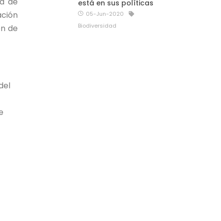
ba de
está en sus políticas
ación
05-Jun-2020
Biodiversidad
ón de
del
e