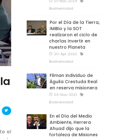
01-Nov-2024
Biodiversidad
Por el Día de la Tierra,
IMiBio y la SOT
realizaron el ciclo de
charlas Invertir en
nuestro Planeta
20-Apr-2023
Biodiversidad
Filman individuo de
la
Águila Crestuda Real
en reserva misionera
03-Nov-2021
Biodiversidad
En el Día del Medio
Ambiente, Herrera
Ahuad dijo que la
te el
fortaleza de Misiones