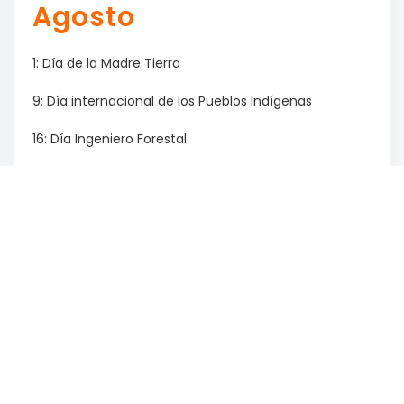
Agosto
1: Día de la Madre Tierra
9: Día internacional de los Pueblos Indígenas
16: Día Ingeniero Forestal
17: Paso a la inmortalidad del Gral. San Martín
18: Día de la prevención de los Incendios Forestales
/ Día de las Infancias
29: Día Nacional de los Abogados / Día del Árbol
Mes Anterior
Mes Siguiente