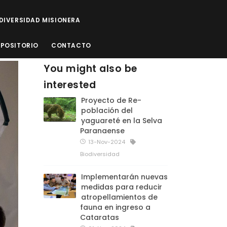
ODIVERSIDAD MISIONERA
EPOSITORIO
CONTACTO
You might also be
interested
Proyecto de Re-
población del
yaguareté en la Selva
Paranaense
13-Nov-2024
Biodiversidad
Implementarán nuevas
medidas para reducir
atropellamientos de
fauna en ingreso a
Cataratas