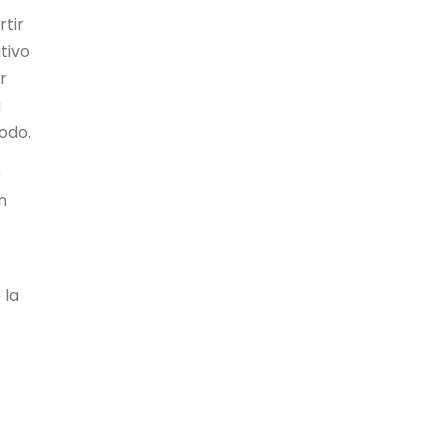
rtir
tivo
r
a
íodo.
o
n
 la